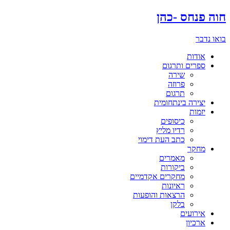
דלג
חוה פנחס -כהן
לתוכן
בואו נדבר
אודות
ספרים ותרגום
שירה
פרוזה
תרגום
יצירה בינתחומית
יזמות
כיסופים
רדיו מליץ
כתב העת דימוי
מחקר
מאמרים
ביקורות
מחקרים אקדמיים
ראיונות
הרצאות והופעות
בלקן
אירועים
ארכיון