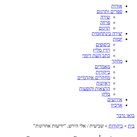
אודות
ספרים ותרגום
שירה
פרוזה
תרגום
יצירה בינתחומית
יזמות
כיסופים
רדיו מליץ
כתב העת דימוי
מחקר
מאמרים
ביקורות
מחקרים אקדמיים
ראיונות
הרצאות והופעות
בלקן
אירועים
ארכיון
בואו נדבר
בית
»
ביקורות
»
שביעית / אלי הירש, "ידיעות אחרונות"