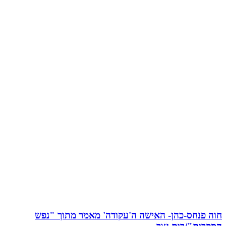
חוה פנחס-כהן- האישה ה'עקודה' מאמר מתוך "נפש