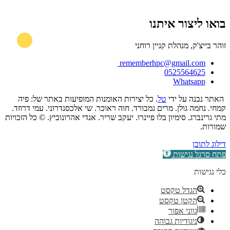
בואו ליצור איתנו
זוהר בייצ'ק, מנהלת קניין רוחני
rememberhpc@gmail.com
0525564625
Whatsapp
האתר נבנה על ידי
טל
. כל יצירות האומנות המופיעות באתר של: פיה
קמחי. נחמה גולן. מרים גמבורד. חוה ראוכר. שי אלכסנדרוני. עמי דרוזד.
מתי גרינברג. סימיון בלו פיינרו. יעקב שריר. אנדי אהרונוביץ. © כל הזכויות
שמורות.
דילוג לתוכן
פתח סרגל נגישות
כלי נגישות
הגדל טקסט
הקטן טקסט
גווני אפור
ניגודיות גבוהה