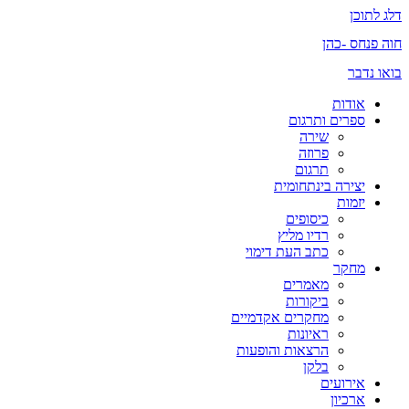
דלג לתוכן
חוה פנחס -כהן
בואו נדבר
אודות
ספרים ותרגום
שירה
פרוזה
תרגום
יצירה בינתחומית
יזמות
כיסופים
רדיו מליץ
כתב העת דימוי
מחקר
מאמרים
ביקורות
מחקרים אקדמיים
ראיונות
הרצאות והופעות
בלקן
אירועים
ארכיון