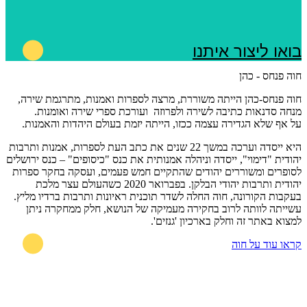
בואו ליצור איתנו
חוה פנחס - כהן
חוה פנחס-כהן הייתה משוררת, מרצה לספרות ואמנות, מתרגמת שירה,
מנחה סדנאות כתיבה לשירה ולפרוזה ועורכת ספרי שירה ואומנות.
על אף שלא הגדירה עצמה ככזו, הייתה יזמת בעולם היהדות והאמנות.
היא ייסדה וערכה במשך 22 שנים את כתב העת לספרות, אמנות ותרבות
יהודית "דימוי", ייסדה וניהלה אמנותית את כנס "כיסופים" – כנס ירושלים
לסופרים ומשוררים יהודים שהתקיים חמש פעמים, ועסקה בחקר ספרות
יהודית ותרבות יהודי הבלקן. בפברואר 2020 כשהעולם עצר מלכת
בעקבות הקורונה, חוה החלה לשדר תוכנית ראיונות ותרבות ברדיו מליץ.
עשייתה לוותה לרוב בחקירה מעמיקה של הנושא, חלק ממחקרה ניתן
למצוא באתר זה וחלק בארכיון 'גנזים'.
קראו עוד על חוה