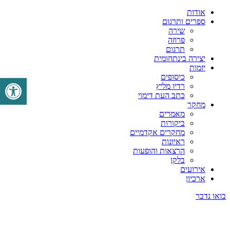
אודות
ספרים ותרגום
שירה
פרוזה
תרגום
יצירה בינתחומית
יזמות
כיסופים
פתח סרגל 
רדיו מליץ
כתב העת דימוי
מחקר
מאמרים
ביקורות
מחקרים אקדמיים
ראיונות
הרצאות והופעות
בלקן
אירועים
ארכיון
בואו נדבר