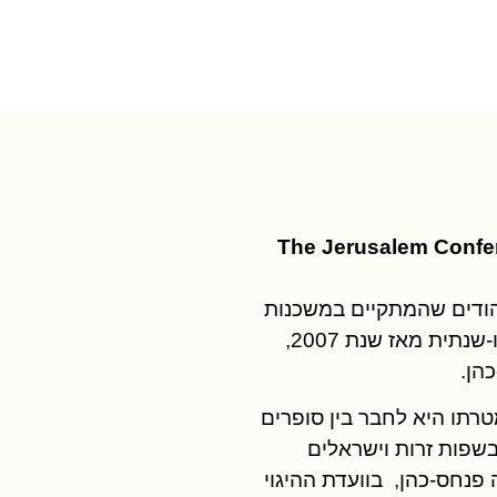
ס ירושלים לסופרים ומשוררי
The Jerusalem Confer
יהודים שהמתקיים במשכנות
שאננים ובבית אבי חי בירושלים במתכונת דו-שנתית מאז שנת 2007,
הן.
רתו היא לחבר בין סופרים
בשפות זרות וישראלים
פנחס-כהן, בוועדת ההיגוי