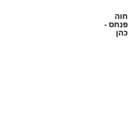
חוה
אודות
ספרים ותרגום
יצירה בינתחומית
פנחס -
כהן