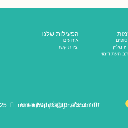
מות
הפעילות שלנו
סופים
אירועים
יו מליץ
יצירת קשר
ב העת דימוי
זוהר בייצ'ק, מנהלת קניין רוחני
25
rememberhpc@gmail.com