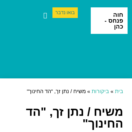
בואו נדבר
חוה
פנחס -
כהן
ספרים ותרגום
יצירה בינתחומית
בית
»
ביקורות
»
משיח / נתן זך, "הד החינוך"
משיח / נתן זך, "הד
החינוך"