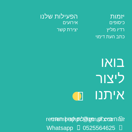
יזמות
הפעילות שלנו
כיסופים
אירועים
רדיו מליץ
יצירת קשר
כתב העת דימוי
בואו
ליצור
איתנו
זוהר בייצ'ק, מנהלת קניין רוחני
rememberhpc@gmail.com
Whatsapp
0525564625