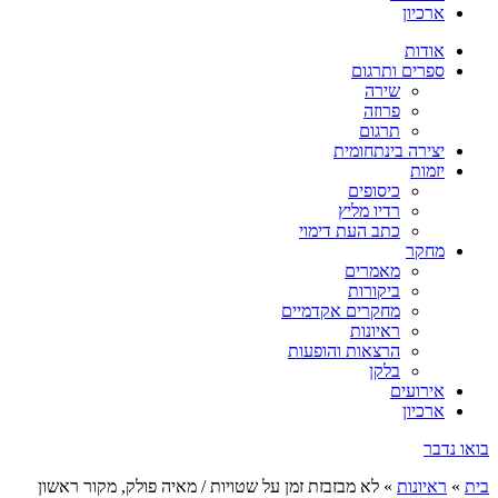
ארכיון
אודות
ספרים ותרגום
שירה
פרוזה
תרגום
יצירה בינתחומית
יזמות
כיסופים
רדיו מליץ
כתב העת דימוי
מחקר
מאמרים
ביקורות
מחקרים אקדמיים
ראיונות
הרצאות והופעות
בלקן
אירועים
ארכיון
בואו נדבר
בית
»
ראיונות
»
לא מבזבזת זמן על שטויות / מאיה פולק, מקור ראשון