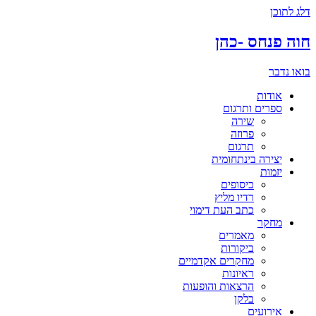
דלג לתוכן
חוה פנחס -כהן
בואו נדבר
אודות
ספרים ותרגום
שירה
פרוזה
תרגום
יצירה בינתחומית
יזמות
כיסופים
רדיו מליץ
כתב העת דימוי
מחקר
מאמרים
ביקורות
מחקרים אקדמיים
ראיונות
הרצאות והופעות
בלקן
אירועים