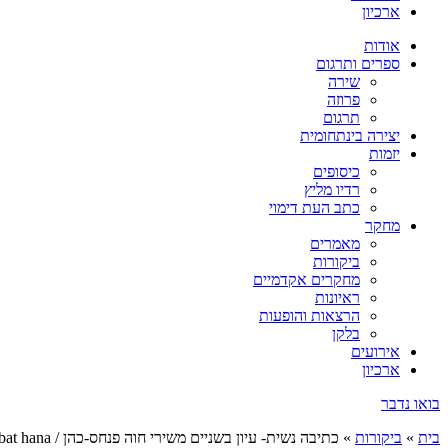
ארכיון
אודות
ספרים ותרגום
שירה
פרוזה
תרגום
יצירה בינתחומית
יזמות
כיסופים
רדיו מליץ
כתב העת דימוי
מחקר
מאמרים
ביקורות
מחקרים אקדמיים
ראיונות
הרצאות והופעות
בלקן
אירועים
ארכיון
בואו נדבר
בית
»
ביקורות
»
כתיבה נשית- עיון בשניים משירי חוה פנחס-כהן / bat hana