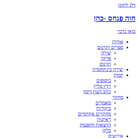
דלג לתוכן
חוה פנחס -כהן
בואו נדבר
אודות
ספרים ותרגום
שירה
פרוזה
תרגום
יצירה בינתחומית
יזמות
כיסופים
רדיו מליץ
כתב העת דימוי
מחקר
מאמרים
ביקורות
מחקרים אקדמיים
ראיונות
הרצאות והופעות
בלקן
אירועים