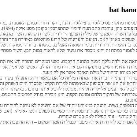
נות מחקר: פסיכולוגיה,סוציולוגיה, חינוך, חקר דתות וכמובן האומנות. במ
 כתב העת 'דימוי' שהתפרסמו בקובץ מסע אילה (1994), מתוך עמדה של חיפוש המרכיב
 פי השדה הסמנטי של מילות הצופן הייחודיות לשירת שואה. השיר מתארס
שעולים באוזני האם. הנועם והעדינות של הרגע מוחלפים באווירת פחד וחרד
סו בו האמהות היהודיות בימי השואה האפלים. בקשתה ברורה וממוקדת שלא י
עמוד במתח זה והיא מכסה את עיניה שלא לראות במות הבן. השיר מסתיים
רואה את ילדה נלקח ממנה בתחנת הרכבת. בשני המקרים ההורה חש את תחו
יות והחיוניות שיש בתינוקהרוקם את חייו מתוך החלב האנושי של אמו, א
רא באותו הדהוד של מילת האיכה אשר אין לה מענה.
ן דרך עיני הדוברת את המתח המלווה כל אם באשר היא. התפילה בשיר 
מחדש את האושר והסיפוק שבאימהות למרות הקושי שבסדר היום השוחק והרוט
ם, להאיר פנים אל ילדיה ולהיות מסוגלת להכיל אותה בתוכה. בקשתה היא ל
רתיות של חיתוך הלחם ומזיגת הקפה. היא מכירה בגודל הפרטים הקטנים, ה
ותנים.
ה הנפשית-נשית. ההנקה כמאורע ייחודי של אם ותינוקה לא ניתנת להיחוות ע
י על כנו -עדיין נחשבת ונתפסת יותר כשייכת לעולם הנשי -אימהי. (הגם ש
ד ליטורגי – זוהי תפילה לאם בטרם שחרית.
ל אם תוכל להזדהות איתה מעבר לגבולות הזמן והמקום – היא ההופכת את ש