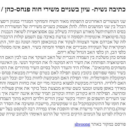
כתיבה נשית- עיון בשניים משירי חוה פנחס-כהן / bat hana
שני העשורים האחרונים התפתחו מאוד השיח והמחקר המגדרי במגוון דיסציפלי
הבדל בין שני המושגים הללו. להלן אעסוק בשניים משיריה של המשוררת חוה פנחס-כהן, עורכת
בסיס התשתיתשל מאורע העקידה בשילוב עם אסוציאציות לשואה הנבנות על
בנה.סיטואציה אינטימית וקסומה זו נגדעת באיבה עם השמע קולות הרכבות 
לזה של אברהם אשר הצטווה לעקוד את בנוובאופן דומה ושונה גם יחד, התנ
המקראית של העקידה מגבירים את הפחד והמתח בשיר. האם אינה מסוגלת ל
כלפי הבן, הן כלפי האב הגדול שלא ריחם.
פנחס כהן משלבת בין העמדה הגברית של האב העוקד את בנו לבין האם ה
הסיטואציה הפותחת את השיר היא המקנה לו את המיקוד הנשי. מן האינטימ
משחקים מחבואים". אוזלת היד והעדר הקול בסיום השיר מותירים את הקו
בשיר נוסף שפורסם בקובץ בשם תפילה לאם בטרם
שחרית
מבטאת פנחס כה
המקובלת והפורמלית. זוהי תפילת האם המבקשת לחוות בכל יום ובכל רגע 
האם לילדיה. הדוברת מבקשת למצוא בתוכה מדי יום את כוחות השמה והחיי
מאידך באופן פשוט וטבעי כשם שהיא מבצעת בכל בוקר את אותן פעולות שג
ומתישה. תפילתה היא כקורבן תודה וכקורבן תמיד שהיא איננה יודעת איך נ
שני השירים חושפים פן ייחודי בקשר שבין הורים וילדים דווקא מתוך העמד
את חומו של התינוקובמקביל גם זו שמקשיבה, מיישבת ומשיבה את הסדר הבית
שווה).כותרת השיר מייעדת אותו והופכת אותו במידה רבה לטקסט בעל ייעו
היכולת לפרוט על הנימים הדקים ביותר של הרגש האימהי ולכתוב שירה שכ
פורסם במקור באתר
shvoong