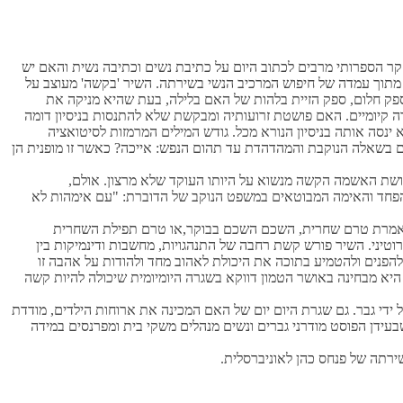
חקר הספרותי מרבים לכתוב
היום
על כתיבת נשים וכתיבה
נשית
והאם יש
הנשי
בשירתה. השיר 'בקשה' מעוצב על
פק חלום, ספק הזיית בלהות של האם בלילה, בעת שהיא מניקה את
ה קיומיים. האם פושטת זרועותיה ומבקשת שלא להתנסות בניסיון דומה
נסה אותה בניסיון הנורא מכל. גודש המילים המרמזות לסיטואציה
 בשאלה הנוקבת והמהדהדת עד תהום הנפש: אייכה? כאשר זו מופנית הן
שת האשמה הקשה מנשוא על היותו העוקד שלא מרצון. אולם,
ל הפחד והאימה המבוטאים במשפט הנוקב של הדוברת: "עם אימהות לא
נאמרת טרם שחרית, השכם השכם בבוקר,או טרם תפילת השחרית
יני. השיר פורש קשת רחבה של התנהגויות, מחשבות ודינמיקות בין
הפנים ולהטמיע בתוכה את היכולת לאהוב מחד ולהודות על אהבה זו
יא מבחינה באושר הטמון דווקא בשגרה היומיומית שיכולה להיות קשה
ל ידי גבר. גם שגרת היום יום של האם המכינה את ארוחות הילדים, מודדת
בעידן הפוסט מודרני גברים ונשים מנהלים משקי בית ומפרנסים במידה
ירתה של פנחס כהן לאוניברסלית.