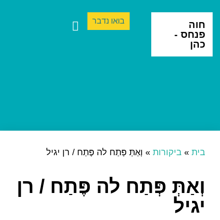
בואו נדבר
חוה
פנחס -
כהן
ספרים ותרגום
יצירה בינתחומית
בית
»
ביקורות
»
וְאַתְּ פְּתַח לה פֶּתַח / רן יגיל
וְאַתְּ פְּתַח לה פֶּתַח / רן
יגיל