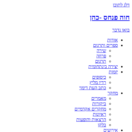
דלג לתוכן
חוה פנחס -כהן
בואו נדבר
אודות
ספרים ותרגום
שירה
פרוזה
תרגום
יצירה בינתחומית
יזמות
כיסופים
רדיו מליץ
כתב העת דימוי
מחקר
מאמרים
ביקורות
מחקרים אקדמיים
ראיונות
הרצאות והופעות
בלקן
אירועים