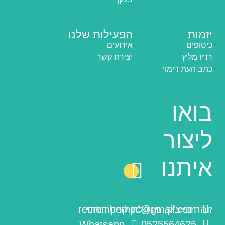
יזמות
הפעילות שלנו
כיסופים
אירועים
רדיו מליץ
יצירת קשר
כתב העת דימוי
בואו
ליצור
איתנו
זוהר בייצ'ק, מנהלת קניין רוחני
rememberhpc@gmail.com
Whatsapp
0525564625