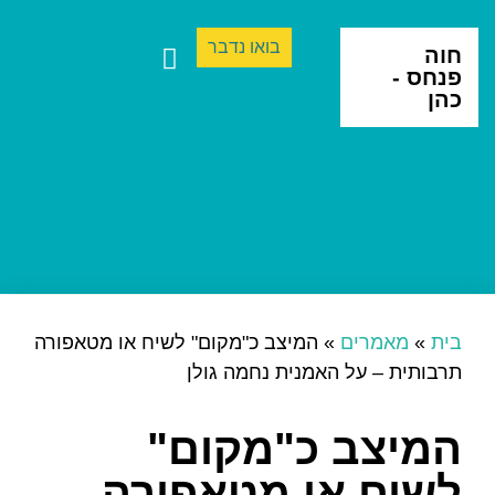
בואו נדבר
חוה
פנחס -
כהן
ספרים ותרגום
יצירה בינתחומית
בית
»
מאמרים
»
המיצב כ"מקום" לשיח או מטאפורה
תרבותית – על האמנית נחמה גולן
המיצב כ"מקום"
לשיח או מטאפורה