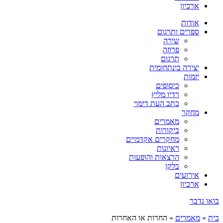
ארכיון
אודות
ספרים ותרגום
שירה
פרוזה
תרגום
יצירה בינתחומית
יזמות
כיסופים
רדיו מליץ
כתב העת דימוי
מחקר
מאמרים
ביקורות
מחקרים אקדמיים
ראיונות
הרצאות והופעות
בלקן
אירועים
ארכיון
בואו נדבר
בית
»
מאמרים
»
החרות או האחרות