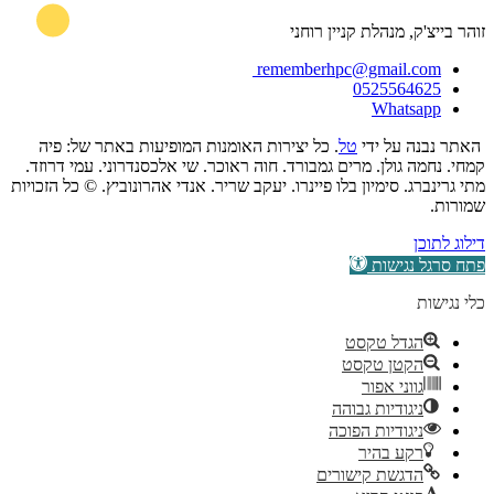
זוהר בייצ'ק, מנהלת קניין רוחני
rememberhpc@gmail.com
0525564625
Whatsapp
האתר נבנה על ידי
טל
. כל יצירות האומנות המופיעות באתר של: פיה
קמחי. נחמה גולן. מרים גמבורד. חוה ראוכר. שי אלכסנדרוני. עמי דרוזד.
מתי גרינברג. סימיון בלו פיינרו. יעקב שריר. אנדי אהרונוביץ. © כל הזכויות
שמורות.
דילוג לתוכן
פתח סרגל נגישות
כלי נגישות
הגדל טקסט
הקטן טקסט
גווני אפור
ניגודיות גבוהה
ניגודיות הפוכה
רקע בהיר
הדגשת קישורים