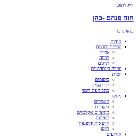
דלג לתוכן
חוה פנחס -כהן
בואו נדבר
אודות
ספרים ותרגום
שירה
פרוזה
תרגום
יצירה בינתחומית
יזמות
כיסופים
רדיו מליץ
כתב העת דימוי
מחקר
מאמרים
ביקורות
מחקרים אקדמיים
ראיונות
הרצאות והופעות
בלקן
אירועים