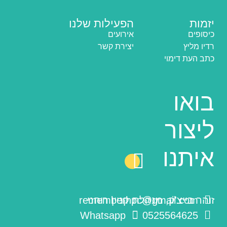
יזמות
הפעילות שלנו
כיסופים
אירועים
רדיו מליץ
יצירת קשר
כתב העת דימוי
בואו
ליצור
איתנו
זוהר בייצ'ק, מנהלת קניין רוחני
rememberhpc@gmail.com
Whatsapp
0525564625