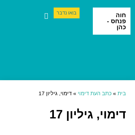
בואו נדבר
חוה
פנחס -
כהן
ספרים ותרגום
יצירה בינתחומית
בית
»
כתב העת דימוי
»
דימוי, גיליון 17
דימוי, גיליון 17