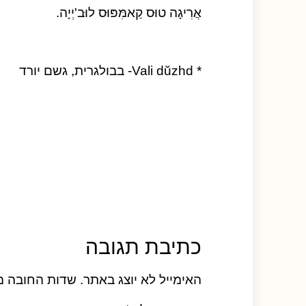
אֲרִיגָה טוּס קַאמִּפּוּס לוּב'יְיָה.
* Vali dŭzhd- בבולגרית, גשם יורד
כתיבת תגובה
האימייל לא יוצג באתר.
שדות החובה מ