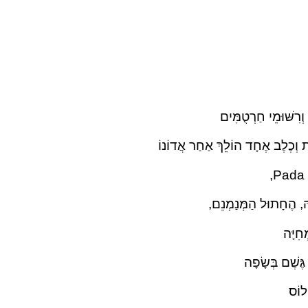
ְרִשּׁוּמֵי חַרְטֻמִּים
ת וְכֶלֶב אֶחָד הוֹלֵךְ אַחַר אֲדוֹנוֹ
ְחִיָּה
ֶּשֶׁם בְּשָׂפָה
ילוֹס