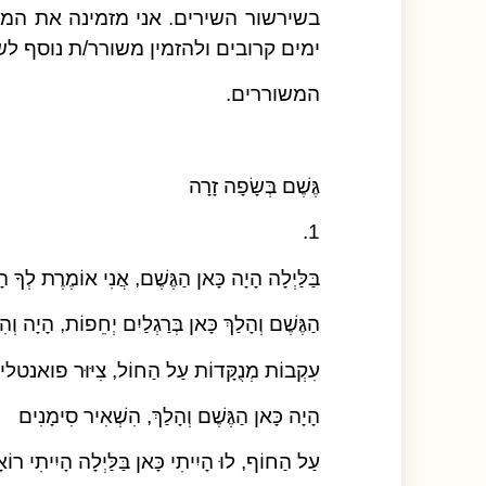
בשירשור השירים. אני מזמינה את ה
ימים קרובים ולהזמין משורר/ת נוסף ל
המשוררים.
גֶּשֶׁם בְּשָׂפָה זָרָה
1.
בַּלַּיְלָה הָיָה כָּאן הַגֶּשֶׁם, אֲנִי אוֹמֶרֶת לְךָ ה
הַגֶּשֶׁם וְהָלַךְ כָּאן בְּרַגְלַיִם יְחֵפוֹת, הָיָה וְה
עִקְבוֹת מְנֻקָּדוֹת עַל הַחוֹל, צִיּוּר פואנטל
הָיָה כָּאן הַגֶּשֶׁם וְהָלַךְ, הִשְׁאִיר סִימָנִים
עַל הַחוֹף, לוּ הָיִיתִי כָּאן בַּלַּיְלָה הָיִיתִי רוֹ