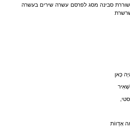
משוררת סבינה מסג לפרסם עשרה שירים בעשרה
שרשרת
ָיָה כָּאן
ִשְׁאִיר
יסטי,
אָה אַדְווֹת