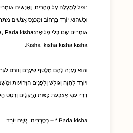
נוֹפֵל לְמַעְלָה עַל הֶהָרִים, וַאֲנָשִׁים אוֹמְרִים:ada Kisha
וּכְשֶׁהוּא יוֹרֵד בָּרְחוֹב וּמְכַנֵּס אֲנָשִׁים מִתַּחַ
אוֹמְרִים שָׂם בְּלִי פְּלִיאָה:Pada Kisha, Pada kisha *
Kisha kisha kisha kisha.
וְהוּא נַעֲנֶה לָהֶם מְלַטֵּף שְׂעָרָם וְזוֹרֵם לִגְרוֹ
וַיּוֹרֶד לֶחָזֶה וְגוֹלֵשׁ וְלִפְנִים הַזְּרוֹעוֹת וּמִשּ
דֶּרֶךְ עֹנֶג אֶצְבְּעֹת כַּפּוֹת הָרַגְלַיִם וְרֶטֶט הָ
Pada kisha * – בְּסֶרְבִּית, גֶּשֶׁם יוֹרֵד