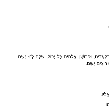
לְאָדֵינוּ, וּפֵרוּשָׁן: אֱלֹהִים כָּל יָכוֹל, שְׁלַח לָנוּ גֶּשֶׁם
 רוֹצִים גֶּשֶׁם.
ֵלָיו,
וֹ,