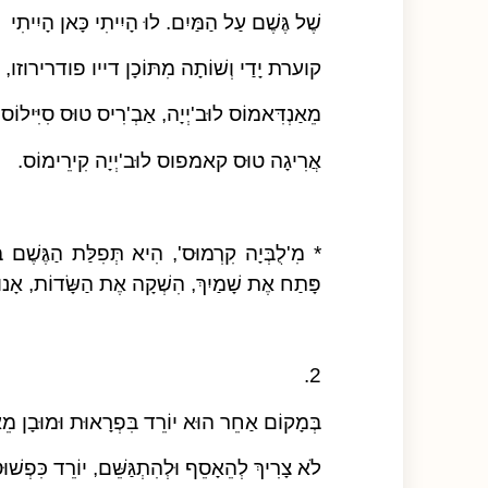
שֶׁל גֶּשֶׁם עַל הַמַּיִם. לוּ הָיִיתִי כָּאן הָיִיתִי
קוערת יָדַי וְשׁוֹתָה מִתּוֹכָן דייו פודרירוזו,
מֵאַנְדִּאמוֹס לוּב'יְיָה, אַבְ'רִיס טוּס סִיִּילוֹס,
אֲרִיגָה טוּס קאמפוס לוּב'יְיָה קִירֵימוֹס.
* מִ'לֻבְּיָה קִרְמוּס', הִיא תְּפִלַּת הַגֶּשֶׁם בִּ
פָּתַח אֶת שָׁמַיִךְ, הִשְׁקָה אֶת הַשָּׂדוֹת, אָנוּ
2.
בְּמָקוֹם אַחֵר הוּא יוֹרֵד בִּפְרָאוּת וּמוּבָן מֵא
לֹא צָרִיךְ לְהֵאָסֵף וּלְהִתְגַּשֵּׁם, יוֹרֵד כִּפְשׁוּט