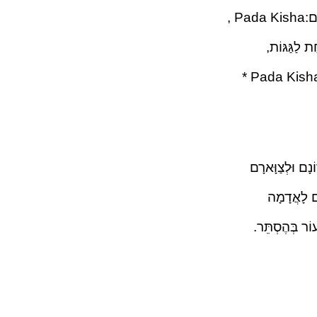
P ,
ת לַגַּגּוֹת,
נָם וּלְצַוָּארָם
ָׁם לָאֲדָמָה
עוֹר בְּהֶסְתֵּר.