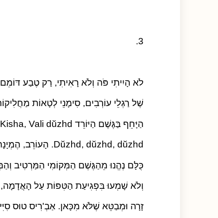
3.
לֹא הָיִיתִי פֹּה וְלֹא רָאִיתִי, רַק טֶבַע דּוֹמֵם ו
שֶׁל רַגְלֵי עוֹרְבִים, סִימָנֵי לְטָאוֹת מַחֲלִיקוֹ
הַיָּחֵף בַּגֶּשֶׁם הַיּוֹרֵד Pada Kisha, Vali dŭzhd,
Dŭzhd, dŭzhd, dŭzhd. הָעוֹרֵב, הֶמְיָנָהּ, הֶחָתוּל הַמְּנַמְנֵם,
כֻּלָּם נֶהֱנוּ מֵהַגֶּשֶׁם הַמְּקוֹמִי הַמַּרְטִיב וְהַמּ
וְלֹא שָׁמְעוּ בִּפְגִיעַת הַטִּפּוֹת עַל הָאֲדָמָה, ג
זָרָה וּמְבַטֵּא שֶׁלֹּא מִכָּאן. אַבְ'רִיס טוּס סִיִּ