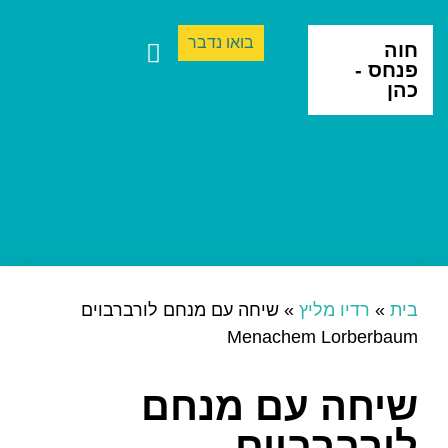
בואו נדבר
חוה
פנחס -
כהן
ספרים ותרגום
יצירה בינתחומית
בית
»
רדיו מליץ
»
שיחה עם מנחם לורברבוים
Menachem Lorberbaum
שיחה עם מנחם
לורברבוים