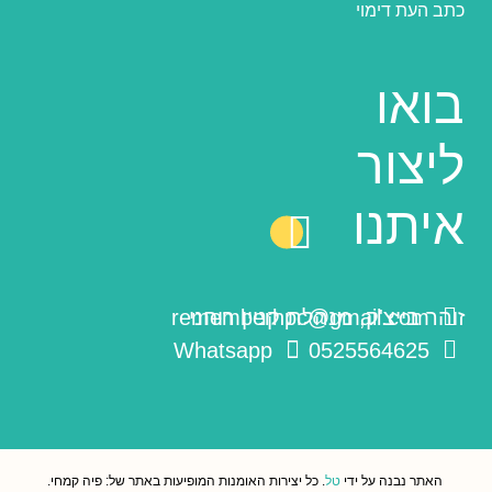
כתב העת דימוי
בואו
ליצור
איתנו
זוהר בייצ'ק, מנהלת קניין רוחני
rememberhpc@gmail.com
Whatsapp
0525564625
האתר נבנה על ידי
טל
. כל יצירות האומנות המופיעות באתר של: פיה קמחי.