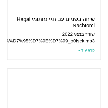
שיחה בשניים עם חגי נחתומי Hagai
Nachtomi
שודר במאי 2022
7%D7%AA%D7%95%D7%9E%D7%99_o0fsck.mp3
קרא עוד »