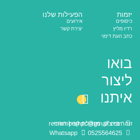
יזמות
הפעילות שלנו
כיסופים
אירועים
רדיו מליץ
יצירת קשר
כתב העת דימוי
בואו
ליצור
איתנו
זוהר בייצ'ק, מנהלת קניין רוחני
rememberhpc@gmail.com
Whatsapp
0525564625