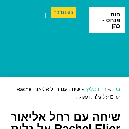
בואו נדבר
חוה
פנחס -
כהן
ספרים ותרגום
יצירה בינתחומית
בית
»
רדיו מליץ
»
שיחה עם רחל אליאור Rachel
Elior על גלות וגאולה
שיחה עם רחל אליאור
Rachel Elior על גלות