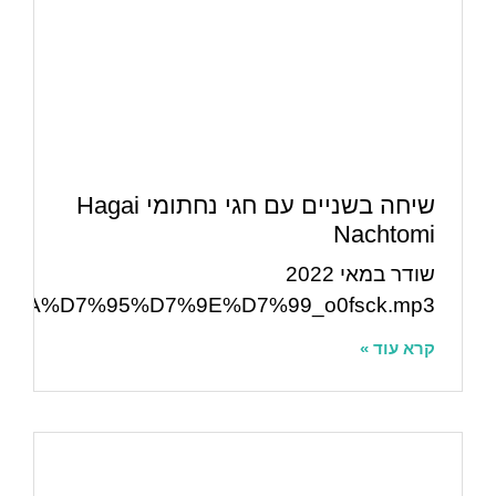
שיחה בשניים עם חגי נחתומי Hagai
Nachtomi
שודר במאי 2022
7%D7%AA%D7%95%D7%9E%D7%99_o0fsck.mp3
קרא עוד »