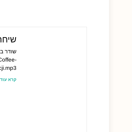
שיחה בש
offee-
ji.mp3
קרא עוד 