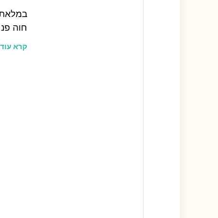
במלאת 
חוה פנח
קרא עוד 