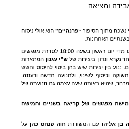
בידה ומציאה
 נשכח מתוך הסיפור
“פרנהיים”
הוא אולי ניסוח
בשנתיים האחרונות.
במעבר שבין חורף לאביב חדש נתכנס מדי יום ראשון בשעה 18:00 לסדרת מפגשים
חד נקרא ונדון ביצירות של
ש”י עגנון
המתארות
. ננוע בין יצירות שיש בהן ביטוי להיסוס וחשש
שוקה וכיסוף לשינוי, ולתנועה חדשה ורעננה.
במרחב, שהיא באותה שעה עצמה גם תנועתה של
ישה מפגשים של קריאה בשניים
ו
חמישה
 בן אליהו
עם המשוררת
חוה פנחס כהן
על