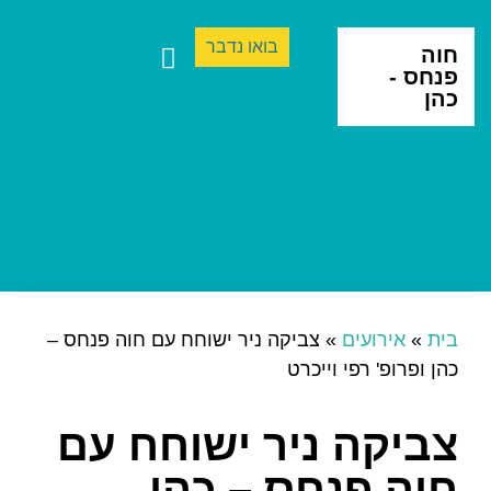
בואו נדבר
חוה
פנחס -
כהן
ספרים ותרגום
יצירה בינתחומית
בית
»
אירועים
»
צביקה ניר ישוחח עם חוה פנחס –
כהן ופרופ' רפי וייכרט
צביקה ניר ישוחח עם
חוה פנחס – כהן