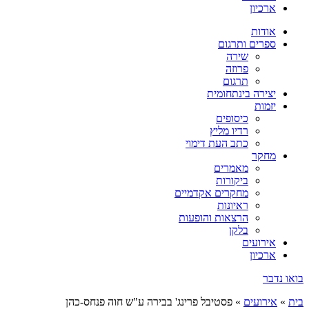
ארכיון
אודות
ספרים ותרגום
שירה
פרוזה
תרגום
יצירה בינתחומית
יזמות
כיסופים
רדיו מליץ
כתב העת דימוי
מחקר
מאמרים
ביקורות
מחקרים אקדמיים
ראיונות
הרצאות והופעות
בלקן
אירועים
ארכיון
בואו נדבר
בית
»
אירועים
»
פסטיבל פרינג' בבירה ע"ש חוה פנחס-כהן