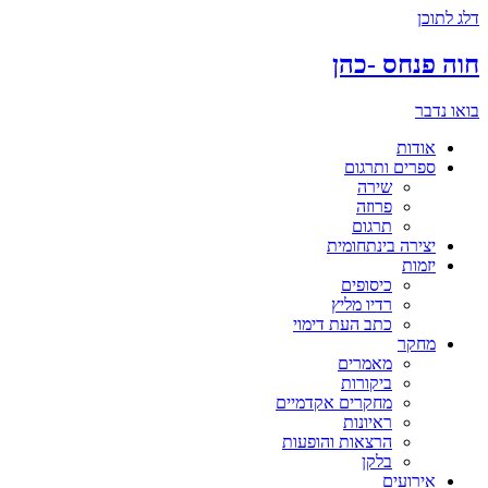
דלג לתוכן
חוה פנחס -כהן
בואו נדבר
אודות
ספרים ותרגום
שירה
פרוזה
תרגום
יצירה בינתחומית
יזמות
כיסופים
רדיו מליץ
כתב העת דימוי
מחקר
מאמרים
ביקורות
מחקרים אקדמיים
ראיונות
הרצאות והופעות
בלקן
אירועים