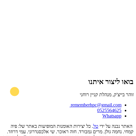
בואו ליצור איתנו
זוהר בייצ'ק, מנהלת קניין רוחני
rememberhpc@gmail.com
0525564625
Whatsapp
האתר נבנה על ידי
טל
. כל יצירות האומנות המופיעות באתר של: פיה
קמחי. נחמה גולן. מרים גמבורד. חוה ראוכר. שי אלכסנדרוני. עמי דרוזד.