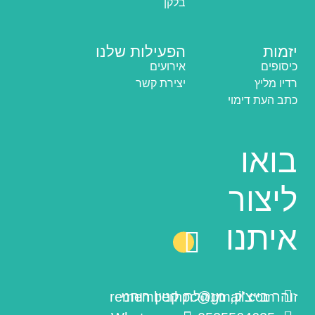
בלקן
יזמות
הפעילות שלנו
כיסופים
אירועים
רדיו מליץ
יצירת קשר
כתב העת דימוי
בואו
ליצור
איתנו
זוהר בייצ'ק, מנהלת קניין רוחני
rememberhpc@gmail.com