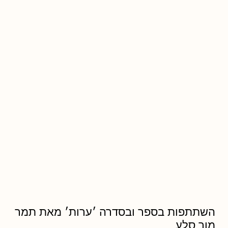
השתתפות בספר ובסדרה ׳ערות׳ מאת תמר
מור סלע