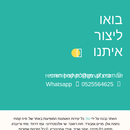
בואו
ליצור
איתנו
זוהר בייצ'ק, מנהלת קניין רוחני
rememberhpc@gmail.com
Whatsapp
0525564625
האתר נבנה על ידי
טל
. כל יצירות האומנות המופיעות באתר של: פיה קמחי.
נחמה גולן. מרים גמבורד. חוה ראוכר. שי אלכסנדרוני. עמי דרוזד. מתי גרינברג.
סימיון בלו פיינרו. יעקב שריר. אנדי אהרונוביץ. © כל הזכויות שמורות.