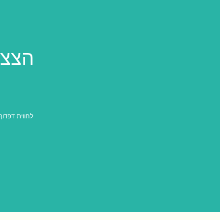
הצצה
לחווית דפדוף טוב