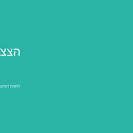
הצצה
לחווית דפדוף טוב