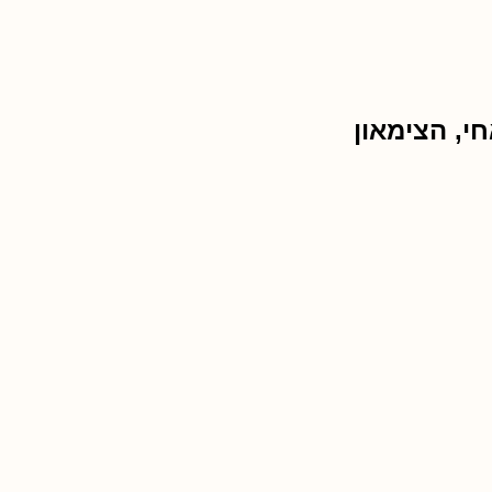
י, הצימאון