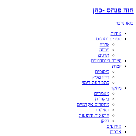
דלג
חוה פנחס -כהן
לתוכן
בואו נדבר
אודות
ספרים ותרגום
שירה
פרוזה
תרגום
יצירה בינתחומית
יזמות
כיסופים
רדיו מליץ
כתב העת דימוי
מחקר
מאמרים
ביקורות
מחקרים אקדמיים
ראיונות
הרצאות והופעות
בלקן
אירועים
ארכיון