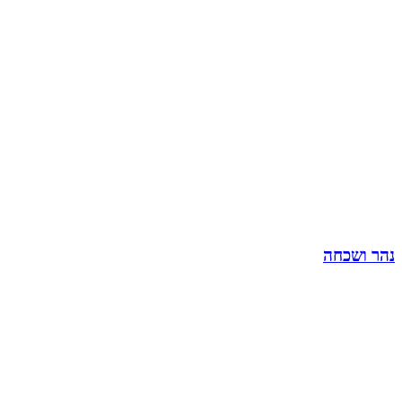
נהר ושכחה