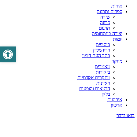
אודות
ספרים ותרגום
שירה
פרוזה
תרגום
יצירה בינתחומית
יזמות
כיסופים
פתח סרגל 
רדיו מליץ
כתב העת דימוי
מחקר
מאמרים
ביקורות
מחקרים אקדמיים
ראיונות
הרצאות והופעות
בלקן
אירועים
ארכיון
בואו נדבר