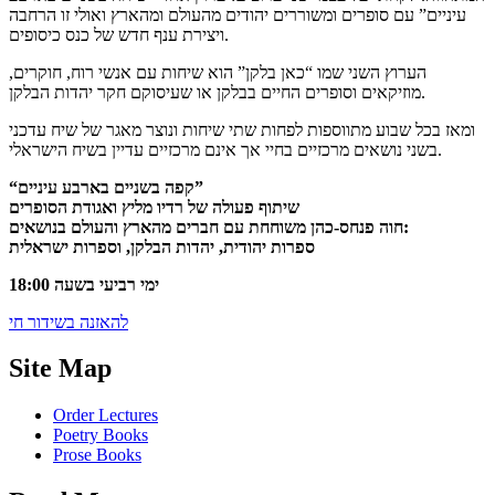
עיניים” עם סופרים ומשוררים יהודים מהעולם ומהארץ ואולי זו הרחבה
ויצירת ענף חדש של כנס כיסופים.
הערוץ השני שמו “כאן בלקן” הוא שיחות עם אנשי רוח, חוקרים,
מוזיקאים וסופרים החיים בבלקן או שעיסוקם חקר יהדות הבלקן.
ומאז בכל שבוע מתווספות לפחות שתי שיחות ונוצר מאגר של שיח עדכני
בשני נושאים מרכזיים בחיי אך אינם מרכזיים עדיין בשיח הישראלי.
“קפה בשניים בארבע עיניים”
שיתוף פעולה של רדיו מליץ ואגודת הסופרים
חוה פנחס-כהן משוחחת עם חברים מהארץ והעולם בנושאים:
ספרות יהודית, יהדות הבלקן, וספרות ישראלית
ימי רביעי בשעה 18:00
להאזנה בשידור חי
Site Map
Order Lectures
Poetry Books
Prose Books