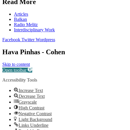
Read More
Articles
Balkan
Radio Melitz
Interdisciplinary Work
Facebook
Twitter
Wordpress
Hava Pinhas - Cohen
Skip to content
Open toolbar
Accessibility Tools
Increase Text
Decrease Text
Grayscale
High Contrast
Negative Contrast
Light Background
Links Underline