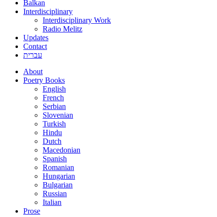
Balkan
Interdisciplinary
Interdisciplinary Work
Radio Melitz
Updates
Contact
עברית
About
Poetry Books
English
French
Serbian
Slovenian
Turkish
Hindu
Dutch
Macedonian
Spanish
Romanian
Hungarian
Bulgarian
Russian
Italian
Prose