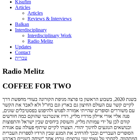
Kisufim
Articles
Articles
Reviews & Interviews
Balkan
Interdisciplinary
Interdisciplinary Work
Radio Melitz
Updates
Contact
עברית
Radio Melitz
COFFEE FOR TWO
בשנת 2020, בשבוע הראשון בו פרצה מגיפת הקורונה בעודי מחפשת דרך
לקיים קשר עם העולם החיצון גם בארץ וגם בחו”ל ולא לאבד את הקשר
עם משוררים וסופרים שהייתי אמורה לפגוש ולהיפגש בפסטיבלים שונים,
פנה אליי אורי איילון מרדיו מליץ, רדיו אינטרנטי שהוקם כמה חודשים
קודם לכן על ידי עמותת מליץ, והעוסק ביחסים שבין ישראל והתפוצות
ובנושאים הנוגעים לחינוך יהודי. הצעתי לקיים שיתוף פעולה עם אגודת
הסופרים העבריים ובכך להרחיב את המגע שבין הרדיו לספרות העברית
המתהווה. לקחתי על עצמי שני ערוצים: ערוץ אחד “שיחה בשניים בארבע