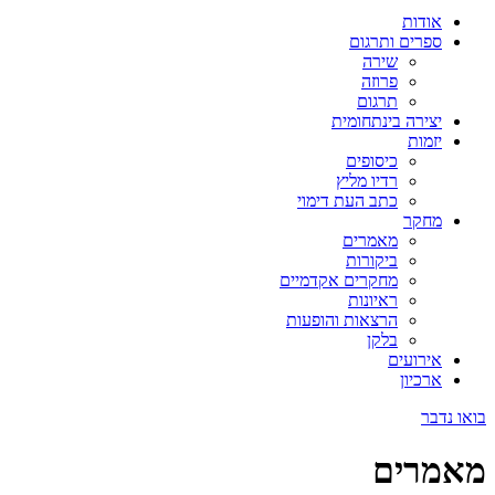
אודות
ספרים ותרגום
שירה
פרוזה
תרגום
יצירה בינתחומית
יזמות
כיסופים
רדיו מליץ
כתב העת דימוי
מחקר
מאמרים
ביקורות
מחקרים אקדמיים
ראיונות
הרצאות והופעות
בלקן
אירועים
ארכיון
בואו נדבר
מאמרים