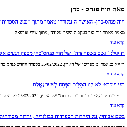
מאת חוה פנחס - כהן
חוה פנחס-כהן- האישה ה'עקודה' מאמר מתוך "נפש הספרות"/
מאמר מאתר רות נצר בעקבות השיר 'עקודה', מתוך שירי אורפאה
קרא עוד »
רן יגיל: "גשם בשפה זרה" של חוה פנחס־כהן מספק רגעים אינט
רן יגיל במאמר ב"ספרים" של הארץ, 25/02/2022 בספרה החדש פנחס־כהן חושפת צד ישיר, רך ופגיע יותר ביצירתה. שיריה חושניים ומלאי תשוקה, מנקודת מבטה של אשה
קרא עוד »
רפי וייכרט: לֹא הָיוּ הַמִּלִּים מַפְתֵּחַ לְשַׁעַר נֶאֱלָם
רפי וייכרט במאמר ב"תרבות וספרות" של הארץ, 25/02/2022 לקריאה באתר עיתון הארץ גשם בשפה זרה, שירים מאת חוה פנחס־כהן, הוצאת הקיבוץ המאוחד, 2022, 67
קרא עוד »
בשם אבותיי, על היהדות הספרדית בבולגריה , יהדות מסורתית