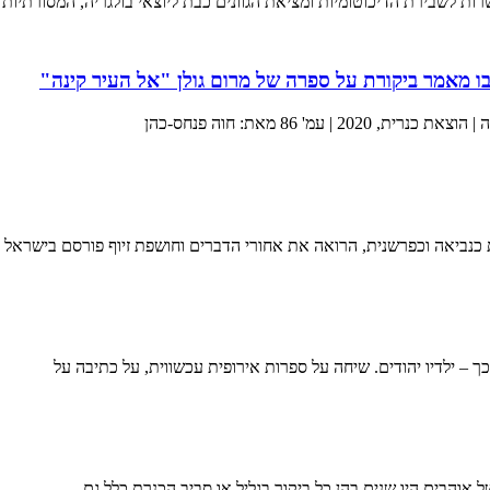
 לשבירת הדיכוטומיות ומציאת הגוונים כבת ליוצאי בולגריה, המסורתיות
ו מאמר ביקורת על ספרה של מרום גולן "אל העיר קינה"
' 86 מאת: חוה פנחס-כהן
כפרשנית, הרואה את אחורי הדברים וחושפת זיוף פורסם בישראל היום 29.10.2020 ל
בכך – ילדיו יהודים. שיחה על ספרות אירופית עכשווית, על כתיבה על
והבים היו שנים בהן כל ביקור בגליל או סביב הכנרת כלל גם