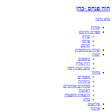
דלג
חוה פנחס -כהן
לתוכן
בואו נדבר
אודות
ספרים ותרגום
שירה
פרוזה
תרגום
יצירה בינתחומית
יזמות
כיסופים
רדיו מליץ
כתב העת דימוי
מחקר
מאמרים
ביקורות
מחקרים אקדמיים
ראיונות
הרצאות והופעות
בלקן
אירועים
ארכיון