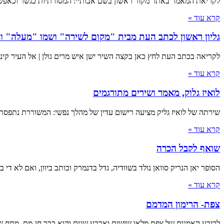
לקריאת המאמר באתר מקור ראשון בשם אבותיי: המסורתיות כגשר וכאפשרות
קרא עוד »
גליון ראשון לכתב העת מבית "מקום לשירה" ושמו "מעלה" וב
לקריאה בכתב העת לחץ כאן בקצה השיר ישן איש מרים גולן | אל העיר קינה | הוצאת כנרית, 2020 | עמ
קרא עוד »
לואיז גלוק, מאמר ושירים מתורגמים
שירתה של לואיז גליק מציעה רישום עדין של מהלך נפשי: המשוררת נתפסת כנביאה ו
קרא עוד »
שואף לקבל הכרה
הסופר יאן הנריק סוואן נולד בשוודיה, גדל בדנמרק וכותב ביוון, ואם לא די 
קרא עוד »
צפת- הרימון המדמם
לרובע האמנים של צפת מלאו שישים וארבע שנים והוא כבר חי-מת. מתח של א