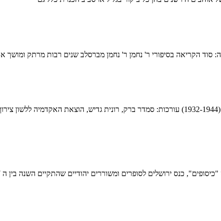
: סוד הקריאה בסיפורי ר' נחמן ר' נחמן מברסלב שנים רבות מרתק ומושך או
שפה קמה / לקט מתוך המדור "לשוננו לעם" עיתון "הארץ" תרצ"ג– תש"ה (1932-1944) עורכות: סמדר ב
ומשוררים יהודיים שהתקיים השנה בין ה 7 ל-10 בדצמבר בבית אבי חי ובמשכנות שאננים, היה נורמן מנאה, סופר