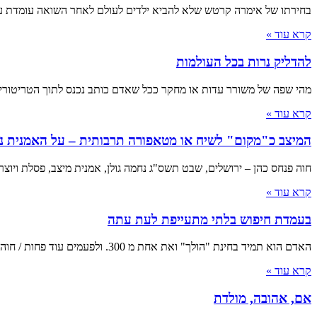
בחירתו של אימרה קרטש שלא להביא ילדים לעולם לאחר השואה עומדת על
קרא עוד »
להדליק נרות בכל העולמות
מהי שפה של משורר עדות או מחקר ככל שאדם כותב נכנס לתוך הטריטוריה
קרא עוד »
המיצב כ"מקום" לשיח או מטאפורה תרבותית – על האמנית נח
חוה פנחס כהן – ירושלים, שבט תשס"ג נחמה גולן, אמנית מיצב, פסלת ויוצרת
קרא עוד »
בעמדת חיפוש בלתי מתעייפת לעת עתה
האדם הוא תמיד בחינת "הולך" ואת אחת מ 300. ולפעמים עוד פחות / חוה פנחס-כהן "אני לא מבין אותך. ואני לא מבין את ההתרגשות הזאת.
קרא עוד »
אם, אהובה, מולדת