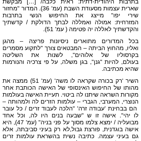
בתרבות היהודית-דתית: ראית כלבה/ […] מבקשת
שארית עצמות מסעודת השבת (עמ' 36). המדור "מחזור
שירי יפו" מייצג את החיפוש הנשי בתרבות
המזרחית: אמולה ואמללה לבתך הדולקת / קדשתיך
והקדשתיך לאללה יה פטימה ( עמ' 51).
בכל המדורים מתוארים ניסיונות פריצה – מהגן
ואליו, מהחוץ הביתה – המבטאים צורך "לתקוע מסמרים
בקרסוליו של אלוהים", לשנות את השליטה
בעולם, להיות "גנן", בגן משלה, על פי צרכיה והנורמות
שהיא מכתיבה.
השיר 'רק בכורה שקראה לו משה' (עמ' 51) ממצה את
מהותו של החיפוש האינסופי של האישה הכותבת אחר
מקורות השראה שיתנו לה ביטוי. תעיית האישה בעולמות
הנוצרי, המערבי, הגברי – עולמות הזרים לה ולמהותה –
הם בבחינת 'עבודה זרה' "הלכה לעבוד זרים / כל עובר
לו יהי". אישה זו ש "שבעה בנים היו לה, וכל אחד
מבועליה / ימצא צלמו מסוך על פני בניה" (עמ' 47), היא
אישה בוגדנית, פורצת גבול,לא רק בעיני סביבתה, אלא
גם בעיני עצמה. כתיבה נשית בהשראת עולמות זרים