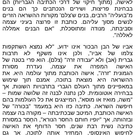
לאישה, (מתוך חיקוי של דרכי הכתיבה הגבריות) הם
בבחינת פריצות, ושירים הנכתבים כך הם בנים
מ"בועליה" הרבים, בנים ש'צלם' מקורות ההשראה הזרים
לנשים מסוך עליהם. כותבת זו פרוצה בעיני עצמה
וסביבתה, מנודה ומתוסכלת, "אם הבנים אמללה
לאללה".
אביו של הבן הבכור אינו ידוע, "לא נמצא השתקפות
צלמו של אביו", ולכן אינו משקף לא תרבות
גברית (אב) ולא "עבודה זרה" (צלם). הוא פרי בטנה של
האישה המפרה את עצמה, נעדרת מסורת
הגמונית "זרה", אישה הכותבת מתוך עולמה היא. את
ההשראה היא מוצאת בתוכה, אמנם תוך שימוש
במאפיינים מתוך העולם הגברי בתרבויות השונות, אך
בבחירה אוטונומית. לכן נתנה לבנה זה שלושה שמות –
"משה, מואיז או מוסא", המייצגים את כל העולמות בהם
חיפשה השראה. כתיבה כזו היא במעמד "בכורה" של
האישה הכותבת, המיטב שבכתיבתה – מקורה בה עצמה
ובזהותה, אך "יופיו חותם החסר הנורא", החֶסר במסורת
כתיבה נשית רבת שנים, חסר הדוחף את האישה
לחיפוש האינסופי, המחזיר אותה לתוכה, אך גם