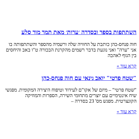
השתתפות בספר ובסדרה ׳ערות׳ מאת תמר מור סלע
חוה פנחס-כהן כותבת על החוויה שלה ורשמיה מהספר והשתתפותה בו
אני "ערה" ואני נוגעת בדבר רשמים מהקרנת הבכורה ט"ו באב והיחסים
בין הגוף לאהבה
קרא עוד »
"שטח פרטי" יואב גינאי עם חוה פנחס-כהן
"שטח פרטי" – מיזם של אקו"ם לעידוד וטיפוח היצירה המקומית. מפגשי
שיח אינטימיים עם יוצרים מתחומי השירה, הספרות והמוזיקה
הקונצרטית. מפגש מס' 23 בסדרה –
קרא עוד »