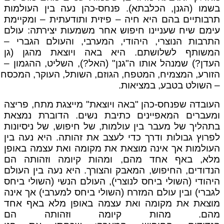
בשמו (הגנן, הכלבתא). פנחס-כהן נעה בין העולמות
תרבותיים בהם היא חיה – פיזית ותודעתית – ומקיימת
עימם שיח שעניינו חיפוש אחר משמעות יצירתה: עולם
התרבות הנוצרי, היהודי, המערבי, והעולם הגברי –
המשותף לשלושתם. היא באה ויוצאת מהגן (גן
העדן?) שמנהל אותו ה"גנן" (האל?), השליט, ההגמון –
הזורע, המצמיח, המטפח, הגוזם, השותל, העוקר, המכסח
– השולט בטבע, במציאות.
העובדה שפנחס-כהן "באה ויוצאת" מייצגת מתח, פריצה
ומעברים המאפיינים כתיבת נשים. הדוברת נמצאת
בתהליך של מעבר בין עולמות, של חיפוש, של ניסיונות
לפרוץ גבולות ודרך כדי לעצב את זהותה. היא נעה בין
העולמות אך אינה מוצאת את מקומה ואת עצמה באופן
מלא, באף אחד מהם, ומהות קיומה וזהותה הם
הנדודים, החיפוש, המאבק והצורך. היא נעה בין העולם
היהודי (השולי ביחס לנוצרי), העולם הנשי (השולי ביחס
לגברי) ובין עולם המזרח (השולי ביחס למערבי) אך אינה
מוצאת את מקומה ואת עצמה באופן מלא באף אחד
מהם. מהות קיומה וזהותה הם