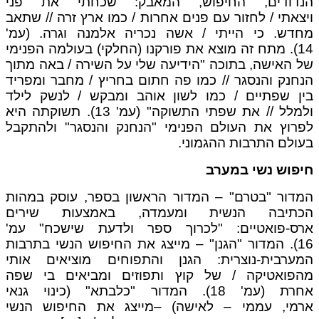
הנדודים, החיפוש, המאבק: שכחתי את פני
ויצאתי / לחזור עם פנים אחרות / כמו ארץ זרה // שתאב
מחדש. כי הייתי / אשה נכריה אלמנה וגרה. (עמ'
14). מתח זה מוצא את פורקנו (החלקי) בעולמה הפנימי
של האישה, בתוכה "הידיעה שלי על השירה / באה מתוך
הנחנק והנסגר // כמו פה חתום בחריץ / מחבר ומפריד
בין שפתיים / כמו לשון אוהב ומבקש / לנשק לילד
ולמלל // את שפתי התשוקה" (עמ' 13). תשוקתה היא
לפרוץ את העולם הפנימי "הנחנק והנסגר" ולהתקבל
בעולם התרבות ההגמוני.
חיפוש נשי במערב
המדור "בטרם" – המדור הראשון בספר, עוסק במהות
הכתיבה הנשית ומעמדה, באמצעות שירים
ארס-פואטיים: "לכרוך ספר ולדעת שישכח" עמ'
16). המדור "הגנן" – מייצג את החיפוש הנשי בתרבות
המערבית-נוצרית: הגנן והתפוחים מוציאים אותי
מהפואטיקה / של קוץ ותפוזים ומביאים בי שפה
אחרת (עמ' 18). המדור "כלבתא" (כינוי גנאי
ארמי, עממי – לאישה) –מייצג את החיפוש הנשי