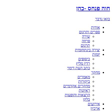
דלג
חוה פנחס -כהן
לתוכן
בואו נדבר
אודות
ספרים ותרגום
שירה
פרוזה
תרגום
יצירה בינתחומית
יזמות
כיסופים
רדיו מליץ
כתב העת דימוי
מחקר
מאמרים
ביקורות
מחקרים אקדמיים
ראיונות
הרצאות והופעות
בלקן
אירועים
ארכיון