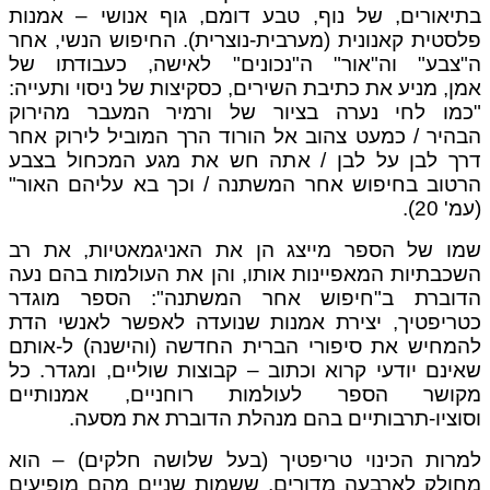
בתיאורים, של נוף, טבע דומם, גוף אנושי – אמנות
פלסטית קאנונית (מערבית-נוצרית). החיפוש הנשי, אחר
ה"צבע" וה"אור" ה"נכונים" לאישה, כעבודתו של
אמן, מניע את כתיבת השירים, כסקיצות של ניסוי ותעייה:
"כמו לחי נערה בציור של ורמיר המעבר מהירוק
הבהיר / כמעט צהוב אל הורוד הרך המוביל לירוק אחר
דרך לבן על לבן / אתה חש את מגע המכחול בצבע
הרטוב בחיפוש אחר המשתנה / וכך בא עליהם האור"
(עמ' 20).
שמו של הספר מייצג הן את האניגמאטיות, את רב
השכבתיות המאפיינות אותו, והן את העולמות בהם נעה
הדוברת ב"חיפוש אחר המשתנה": הספר מוגדר
כטריפטיך, יצירת אמנות שנועדה לאפשר לאנשי הדת
להמחיש את סיפורי הברית החדשה (והישנה) ל-אותם
שאינם יודעי קרוא וכתוב – קבוצות שוליים, ומגדר. כל
מקושר הספר לעולמות רוחניים, אמנותיים
וסוציו-תרבותיים בהם מנהלת הדוברת את מסעה.
למרות הכינוי טריפטיך (בעל שלושה חלקים) – הוא
מחולק לארבעה מדורים, ששמות שניים מהם מופיעים