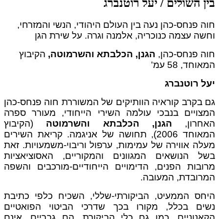
בין השולים / יעל רוטנברג
חוה פנחס-כהן נעה בין העולם היהודי, הנשי והמזרחי,
וחשה עצמה כנוכריה, אלמנה וגרה. על שירת הגן
חוה פנחס-כהן,
הגנן
,
הכלבתא והשרמוטה
,
הקיבוץ
המאוחד, 58 עמ'
יעל רוטנברג
גם בקרב קוראיה הוותיקים של המשוררת חוה פנחס-כהן
המצויים בנבכי עולמה השירי הייחודי, מעורר ספרה
האחרון,
הגנן
,
הכלבתא והשרמוטה
(הקיבוץ
המאוחד 2006), תחושה של אניגמה. קריאת השירים
מעלה אווירה של עמימות, ערפול וריבוי-משמעויות. זאת
בשל הנושאים המגוונים והמקוריים, האסוציאציות
מרובות הפנים, הדימויים הייחודיים-מורכבים והשפה
המרובדת, המעובה.
היחס הממעיט, הביקורתי-שללי, השכיח כלפי כתיבת
נשים בכלל, מקורו בכך שדרכי הביטוי הפואטיים
הקאנוניים, כמו גם כלי הביקורת, הם גבריים, אינם