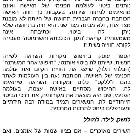
נותנים ביטוי לעולמה הפנימי של האישה ואינם
מתאימים לניתוח שירתה. בעקבות כך חווה האישה
הכותבת בחברה הגברית תחושה של היותה לא מובנת
מצד אחד, ולא מבינה מצד שני. היא חיה בתחושה שלא
ניתן לה ביטוי, וכתיבתה אינה
משמעותית. קריאת 'הגנן, הכלבתא והשרמוטה' מעבירה
לקורא חווייה נשית זו
הספר עוסק בחיפוש מקורות השראה לשירה
הנשית, שייתנו לה ביטוי אותנטי, "חיפוש אחר המשתנה"
(הבלתי תלוי), שייצג את הוויית הקיום ואת עולמה
הפנימי של האישה. הכותבת נעה בין העולמות לאתר
בהם ו"ללקט" כלים ומקורות השראה שיתאימו
לה. החיפוש מסתיים באישה עצמה, בעולמה
הפנימי, שם היא מוצאת את מקורותיה, את דרכי הביטוי
הייחודיים לה, הנשארים תמיד במידה רבה חידתיים
ומעורפלים ביחס לתרבות המרכזית.
לנשק
,
לילד
,
למולל
השירים מאזכרים – אם בציון שמות של אומנים, ואם