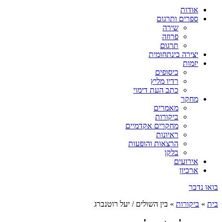
אודות
ספרים ותרגום
שירה
פרוזה
תרגום
יצירה בינתחומית
יזמות
כיסופים
רדיו מליץ
כתב העת דימוי
מחקר
מאמרים
ביקורות
מחקרים אקדמיים
ראיונות
הרצאות והופעות
בלקן
אירועים
ארכיון
בואו נדבר
בית
»
ביקורות
»
בין השולים / יעל רוטנברג