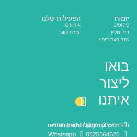
יזמות
הפעילות שלנו
כיסופים
אירועים
רדיו מליץ
יצירת קשר
כתב העת דימוי
בואו
ליצור
איתנו
זוהר בייצ'ק, מנהלת קניין רוחני
rememberhpc@gmail.com
Whatsapp
0525564625