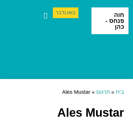
בואו נדבר
חוה
פנחס -
כהן
ספרים ותרגום
יצירה בינתחומית
בית
»
תרגום
»
Ales Mustar
Ales Mustar